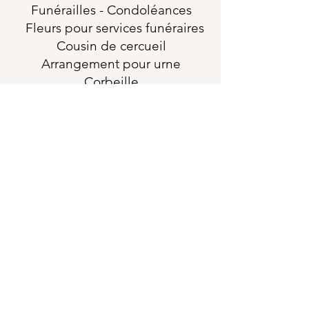
Funérailles
- Condoléances
Fleurs pour services funéraires
Cousin de cercueil
Arrangement pour urne
Corbeille
Gerbe murale
Fleurs pour pierre tombales
Épitaphe
horaires
Dimanche-Lundi-
Fermé
Mardi-Mercredi-Samedi
9:30-16:00
Jeudi-Vendredi
9:30-18:00