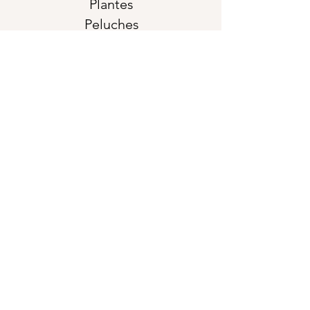
Plantes
Peluches
Ballons à l’ hélium
Chocolats
Bougies
Produits Bain & corps
NOS SERVICES
Occasions
spéciales
Mariage
Formulaire de soumission
Corporatif
Funérailles
- Condoléances