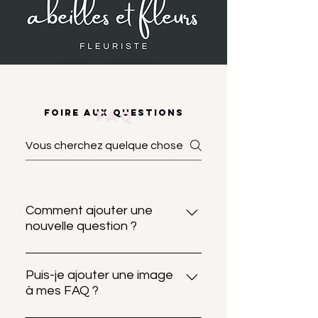
Foire aux questions
fa
q
Comment ajouter une
nouvelle question ?
Pour ajouter une nouvelle
questions, allez aux paramètres
Puis-je ajouter une image
à mes FAQ ?
de l'appli et cliquez sur le bouton
« Gérer questions ».