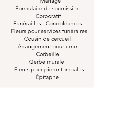
Mariage
Formulaire de soumission
Corporatif
Funérailles
- Condoléances
Fleurs pour services funéraires
Cousin de cercueil
Arrangement pour urne
Corbeille
Gerbe murale
Fleurs pour pierre tombales
Épitaphe
horaires
Dimanche-Lundi-
Fermé
Mardi-Mercredi-Samedi
9:30-16:00