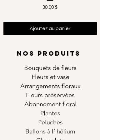
Prix
30,00 $
Ajoutez au panier
NOS PRODUITS
Bouquets de fleurs
Fleurs et vase
Arrangements floraux
Fleurs préservées
Abonnement floral
Plantes
Peluches
Ballons à l’ hélium