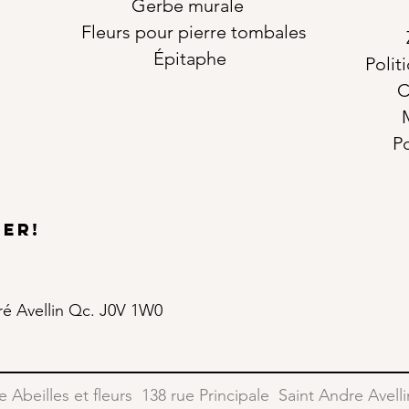
Gerbe murale
Fleurs pour pierre tombales
Épitaphe
Polit
C
Po
ter!
dré Avellin Qc. J0V 1W0
e Abeilles et fleurs 138 rue Principale Saint Andre Avel