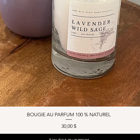
BOUGIE AU PARFUM 100 % NATUREL
Prix
30,00 $