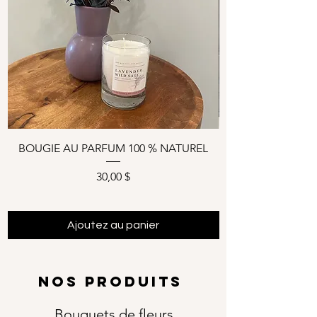
BOUGIE AU PARFUM 100 % NATUREL
Prix
30,00 $
Ajoutez au panier
NOS PRODUITS
Bouquets de fleurs